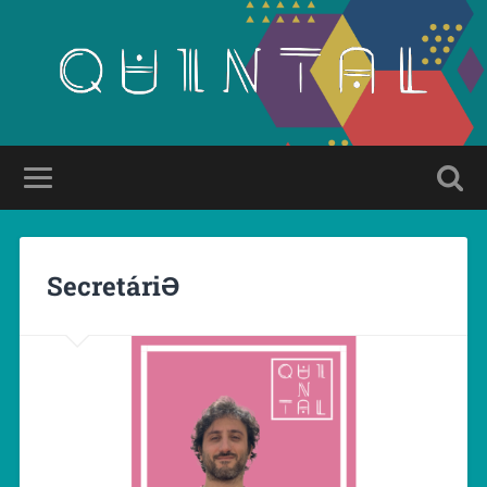
SecretáriƏ