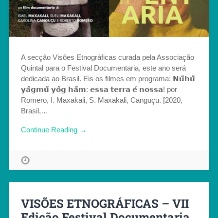
A secção Visões Etnográficas curada pela Associação
Quintal para o Festival Documentaria, este ano será
dedicada ao Brasil. Eis os filmes em programa: 𝗡𝘂̃𝗵𝘂̃
𝘆𝗮̃𝗴𝗺𝘂̃ 𝘆𝗼̃𝗴 𝗵𝗮̃𝗺: 𝗲𝘀𝘀𝗮 𝘁𝗲𝗿𝗿𝗮 𝗲́ 𝗻𝗼𝘀𝘀𝗮! por
Romero, I. Maxakali, S. Maxakali, Canguçu. [2020,
Brasil,…
Continue Reading →
VISÕES ETNOGRÁFICAS – VII
Edição Festival Documentaria