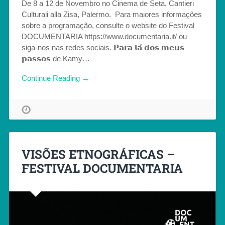
De 8 a 12 de Novembro no Cinema de Seta, Cantieri
Culturali alla Zisa, Palermo. Para maiores informações
sobre a programação, consulte o website do Festival
DOCUMENTARIA https://www.documentaria.it/ ou
siga-nos nas redes sociais. 𝗣𝗮𝗿𝗮 𝗹𝗮́ 𝗱𝗼𝘀 𝗺𝗲𝘂𝘀
𝗽𝗮𝘀𝘀𝗼𝘀 de Kamy…
Continue Reading →
VISÕES ETNOGRÁFICAS –
FESTIVAL DOCUMENTARIA