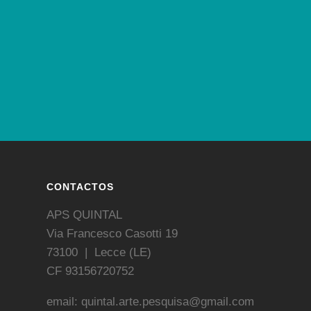
CONTACTOS
APS QUINTAL
Via Francesco Casotti 19
73100 | Lecce (LE)
CF 93156720752
email: quintal.arte.pesquisa@gmail.com