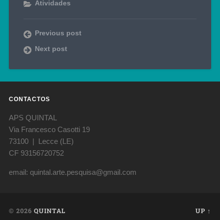
Atividades
Previous post
Next post
CONTACTOS
APS QUINTAL
Via Francesco Casotti 19
73100 | Lecce (LE)
CF 93156720752
email: quintal.arte.pesquisa@gmail.com
© 2026
QUINTAL
UP ↑