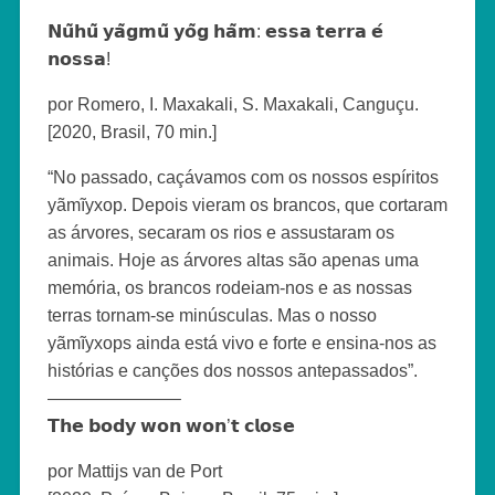
𝗡𝘂̃𝗵𝘂̃ 𝘆𝗮̃𝗴𝗺𝘂̃ 𝘆𝗼̃𝗴 𝗵𝗮̃𝗺: 𝗲𝘀𝘀𝗮 𝘁𝗲𝗿𝗿𝗮 𝗲́
𝗻𝗼𝘀𝘀𝗮!
por Romero, I. Maxakali, S. Maxakali, Canguçu.
[2020, Brasil, 70 min.]
“No passado, caçávamos com os nossos espíritos
yãmĩyxop. Depois vieram os brancos, que cortaram
as árvores, secaram os rios e assustaram os
animais. Hoje as árvores altas são apenas uma
memória, os brancos rodeiam-nos e as nossas
terras tornam-se minúsculas. Mas o nosso
yãmĩyxops ainda está vivo e forte e ensina-nos as
histórias e canções dos nossos antepassados”.
———————–
𝗧𝗵𝗲 𝗯𝗼𝗱𝘆 𝘄𝗼𝗻 𝘄𝗼𝗻’𝘁 𝗰𝗹𝗼𝘀𝗲
por Mattijs van de Port