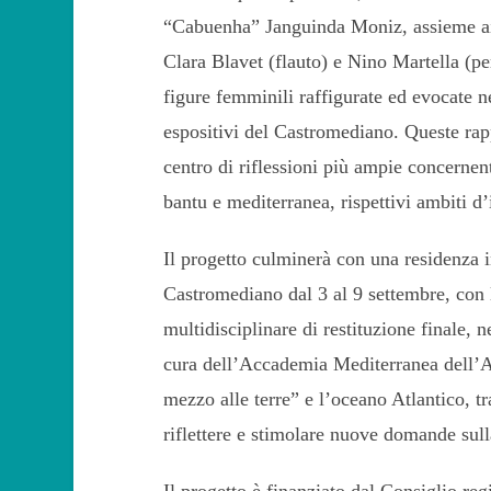
“Cabuenha” Janguinda Moniz, assieme ai 
Clara Blavet (flauto) e Nino Martella (per
figure femminili raffigurate ed evocate n
espositivi del Castromediano. Queste rapp
centro di riflessioni più ampie concernent
bantu e mediterranea, rispettivi ambiti d’i
Il progetto culminerà con una residenza 
Castromediano dal 3 al 9 settembre, con 
multidisciplinare di restituzione finale
cura dell’Accademia Mediterranea dell’At
mezzo alle terre” e l’oceano Atlantico, tr
riflettere e stimolare nuove domande sull
Il progetto è finanziato dal Consiglio reg