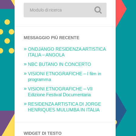
MESSAGGIO PIÙ RECENTE
ONDJANGO RESIDENZA ARTISTICA
ITALIA – ANGOLA
NBC BUTANO IN CONCERTO
VISIONI ETNOGRAFICHE – I film in
programma
VISIONI ETNOGRAFICHE – VII
Edizione Festival Documentaria
RESIDENZA ARTISTICA DI JORGE
HENRIQUES MULUMBA IN ITALIA
WIDGET DI TESTO