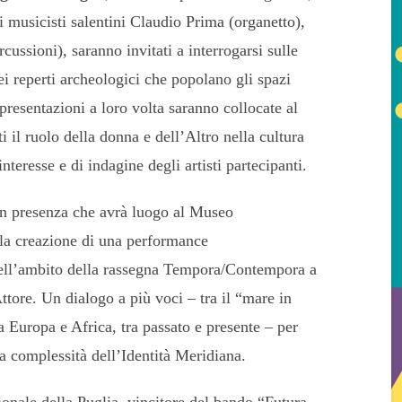
musicisti salentini Claudio Prima (organetto),
cussioni), saranno invitati a interrogarsi sulle
ei reperti archeologici che popolano gli spazi
resentazioni a loro volta saranno collocate al
i il ruolo della donna e dell’Altro nella cultura
nteresse e di indagine degli artisti partecipanti.
in presenza che avrà luogo al Museo
la creazione di una performance
, nell’ambito della rassegna Tempora/Contempora a
tore. Un dialogo a più voci – tra il “mare in
a Europa e Africa, tra passato e presente – per
a complessità dell’Identità Meridiana.
ionale della Puglia, vincitore del bando “Futura.